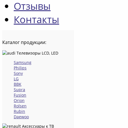
Отзывы
Контакты
Каталог
продукции:
Телевизоры LCD, LED
Samsung
Philips
Sony
LG
BBK
Supra
Fusion
Orion
Rolsen
Rubin
Daewoo
Аксессуары к ТВ