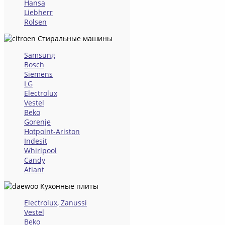
Hansa
Liebherr
Rolsen
Стиральные машины
Samsung
Bosch
Siemens
LG
Electrolux
Vestel
Beko
Gorenje
Hotpoint-Ariston
Indesit
Whirlpool
Candy
Atlant
Кухонные плиты
Electrolux, Zanussi
Vestel
Beko