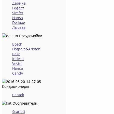
Дарина
Гефест
Simfer
Hansa
De luxe
Лысьва
Посудомойки
Bosch
Hotpoint-Ariston
Beko
Indesit
Vestel
Hansa
Candy
Кондиционеры
Centek
Обогреватели
Scarlett