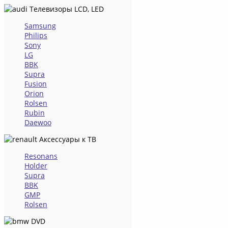
Телевизоры LCD, LED
Samsung
Philips
Sony
LG
BBK
Supra
Fusion
Orion
Rolsen
Rubin
Daewoo
Аксессуары к ТВ
Resonans
Holder
Supra
BBK
GMP
Rolsen
DVD