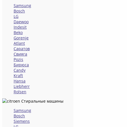
Samsung
Bosch
LG
Daewoo
Indesit
Beko
Gorenje
Atlant
Саратов
Свияга
Pozis
Бирюса
Candy
Kraft
Hansa
Liebherr
Rolsen
Стиральные машины
Samsung
Bosch
Siemens
LG