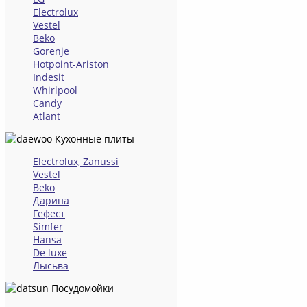
Electrolux
Vestel
Beko
Gorenje
Hotpoint-Ariston
Indesit
Whirlpool
Candy
Atlant
Кухонные плиты
Electrolux, Zanussi
Vestel
Beko
Дарина
Гефест
Simfer
Hansa
De luxe
Лысьва
Посудомойки