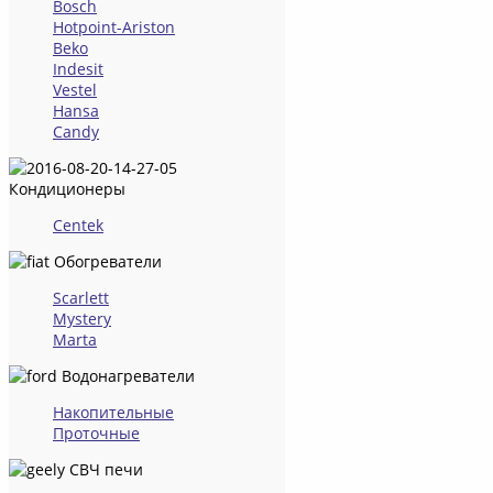
Bosch
Hotpoint-Ariston
Beko
Indesit
Vestel
Hansa
Candy
Кондиционеры
Centek
Обогреватели
Scarlett
Mystery
Marta
Водонагреватели
Накопительные
Проточные
СВЧ печи