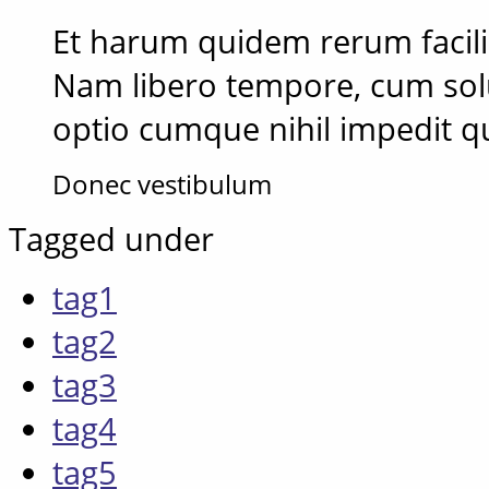
Et harum quidem rerum facilis 
Nam libero tempore, cum solu
optio cumque nihil impedit 
Donec vestibulum
Tagged under
tag1
tag2
tag3
tag4
tag5