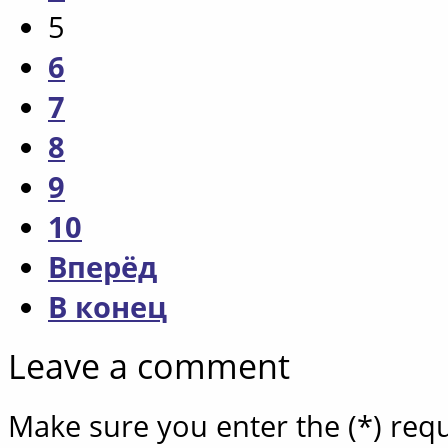
5
6
7
8
9
10
Вперёд
В конец
Leave a comment
Make sure you enter the (*) req