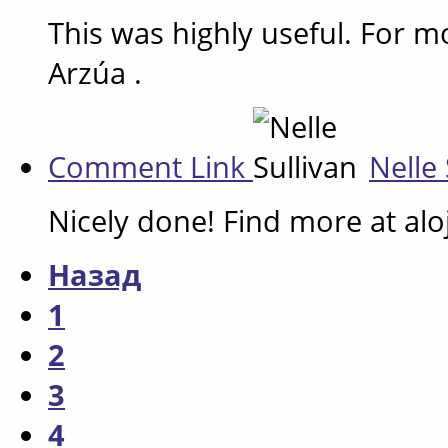
This was highly useful. For mo
Arzúa .
Comment Link
Nelle
Nicely done! Find more at alo
Назад
1
2
3
4