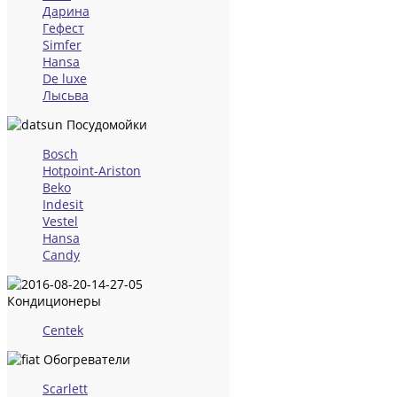
Дарина
Гефест
Simfer
Hansa
De luxe
Лысьва
Посудомойки
Bosch
Hotpoint-Ariston
Beko
Indesit
Vestel
Hansa
Candy
Кондиционеры
Centek
Обогреватели
Scarlett