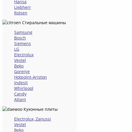
Hansa
Liebherr
Rolsen
Стиральные машины
Samsung
Bosch
Siemens
LG
Electrolux
Vestel
Beko
Gorenje
Hotpoint-Ariston
Indesit
Whirlpool
Candy
Atlant
Кухонные плиты
Electrolux, Zanussi
Vestel
Beko