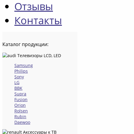
Отзывы
Контакты
Каталог
продукции:
Телевизоры LCD, LED
Samsung
Philips
Sony
LG
BBK
Supra
Fusion
Orion
Rolsen
Rubin
Daewoo
Аксессуары к ТВ