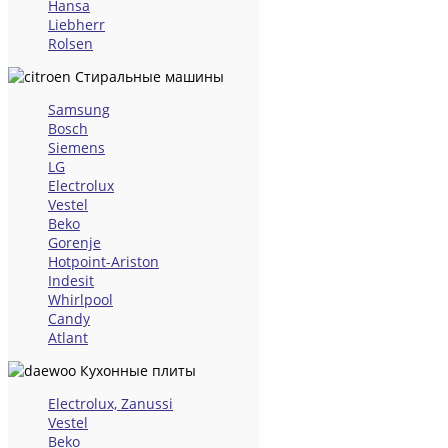
Hansa
Liebherr
Rolsen
Стиральные машины
Samsung
Bosch
Siemens
LG
Electrolux
Vestel
Beko
Gorenje
Hotpoint-Ariston
Indesit
Whirlpool
Candy
Atlant
Кухонные плиты
Electrolux, Zanussi
Vestel
Beko