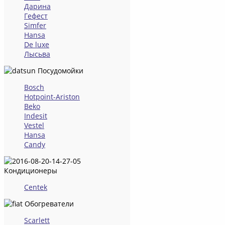
Дарина
Гефест
Simfer
Hansa
De luxe
Лысьва
Посудомойки
Bosch
Hotpoint-Ariston
Beko
Indesit
Vestel
Hansa
Candy
Кондиционеры
Centek
Обогреватели
Scarlett