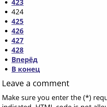
423
424
425
426
427
428
Вперёд
В конец
Leave a comment
Make sure you enter the (*) req
indicated. HTML code is not all