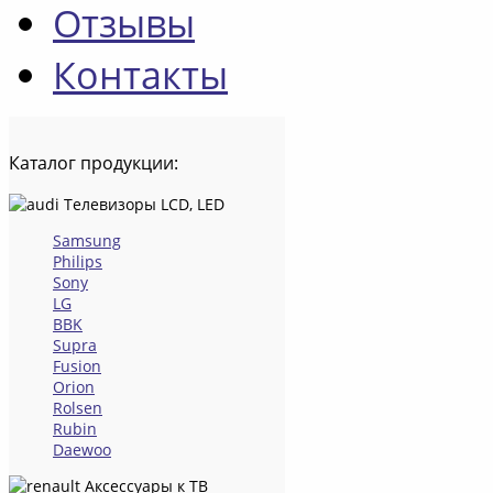
Отзывы
Контакты
Каталог
продукции:
Телевизоры LCD, LED
Samsung
Philips
Sony
LG
BBK
Supra
Fusion
Orion
Rolsen
Rubin
Daewoo
Аксессуары к ТВ