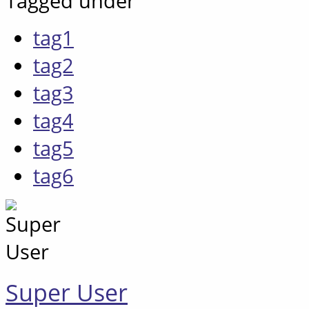
Tagged under
tag1
tag2
tag3
tag4
tag5
tag6
Super User