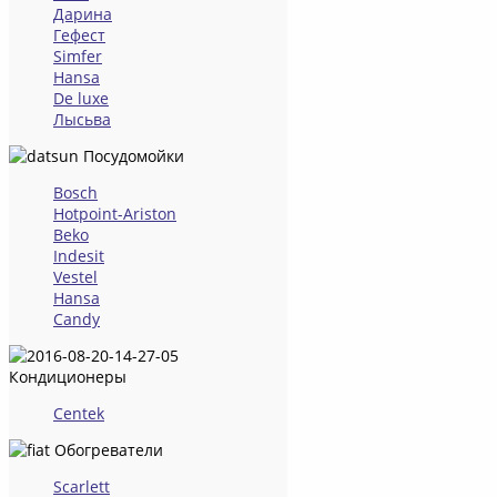
Дарина
Гефест
Simfer
Hansa
De luxe
Лысьва
Посудомойки
Bosch
Hotpoint-Ariston
Beko
Indesit
Vestel
Hansa
Candy
Кондиционеры
Centek
Обогреватели
Scarlett