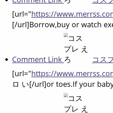
[url="
https://www.merrss.co
[/url]Borrow,buy or watch exe
Comment Link
コス
[url="
https://www.merrss.co
ロ い[/url]or toes.If your baby 