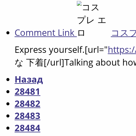
Comment Link
コス
Express yourself.[url="
https:
な 下着[/url]Talking about how 
Назад
28481
28482
28483
28484