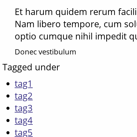
Et harum quidem rerum facilis 
Nam libero tempore, cum solu
optio cumque nihil impedit 
Donec vestibulum
Tagged under
tag1
tag2
tag3
tag4
tag5