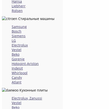
Hansa
Liebherr
Rolsen
Стиральные машины
Samsung
Bosch
Siemens
LG
Electrolux
Vestel
Beko
Gorenje
Hotpoint-Ariston
Indesit
Whirlpool
Candy
Atlant
Кухонные плиты
Electrolux, Zanussi
Vestel
Beko