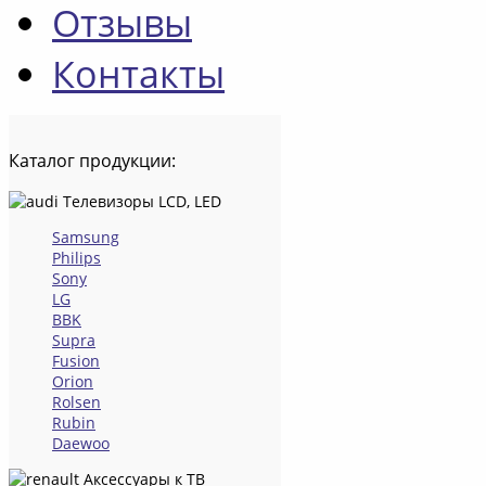
Отзывы
Контакты
Каталог
продукции:
Телевизоры LCD, LED
Samsung
Philips
Sony
LG
BBK
Supra
Fusion
Orion
Rolsen
Rubin
Daewoo
Аксессуары к ТВ