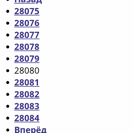
28075
28076
28077
28078
28079
28080
28081
28082
28083
28084
Вперёд