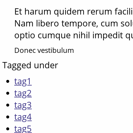
Et harum quidem rerum facilis 
Nam libero tempore, cum solu
optio cumque nihil impedit 
Donec vestibulum
Tagged under
tag1
tag2
tag3
tag4
tag5