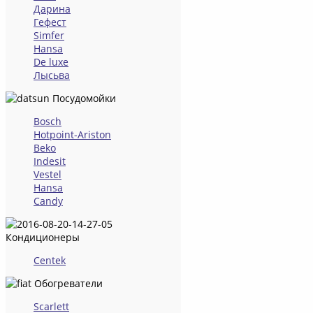
Дарина
Гефест
Simfer
Hansa
De luxe
Лысьва
Посудомойки
Bosch
Hotpoint-Ariston
Beko
Indesit
Vestel
Hansa
Candy
Кондиционеры
Centek
Обогреватели
Scarlett