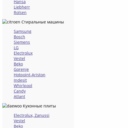
Hansa
Liebherr
Rolsen
Стиральные машины
Samsung
Bosch
Siemens
LG
Electrolux
Vestel
Beko
Gorenje
Hotpoint-Ariston
Indesit
Whirlpool
Candy
Atlant
Кухонные плиты
Electrolux, Zanussi
Vestel
Beko