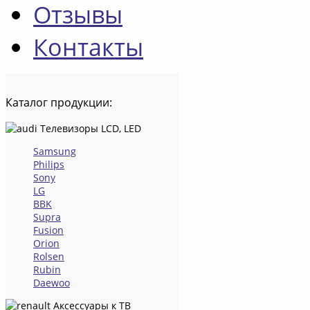
Отзывы
Контакты
Каталог
продукции:
Телевизоры LCD, LED
Samsung
Philips
Sony
LG
BBK
Supra
Fusion
Orion
Rolsen
Rubin
Daewoo
Аксессуары к ТВ