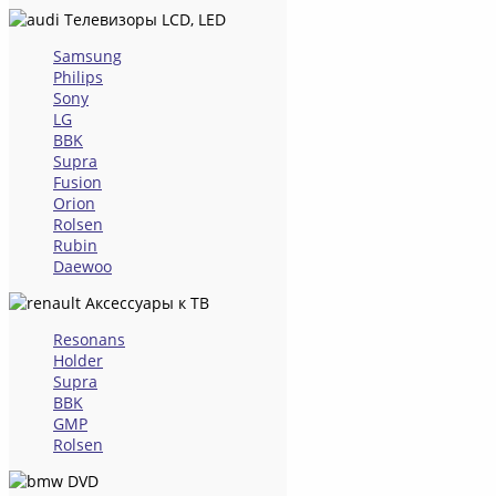
Телевизоры LCD, LED
Samsung
Philips
Sony
LG
BBK
Supra
Fusion
Orion
Rolsen
Rubin
Daewoo
Аксессуары к ТВ
Resonans
Holder
Supra
BBK
GMP
Rolsen
DVD