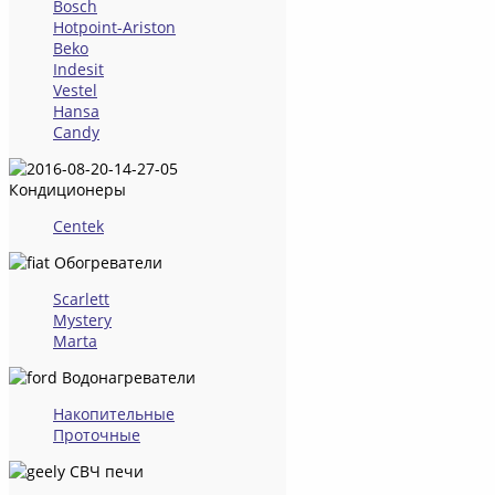
Bosch
Hotpoint-Ariston
Beko
Indesit
Vestel
Hansa
Candy
Кондиционеры
Centek
Обогреватели
Scarlett
Mystery
Marta
Водонагреватели
Накопительные
Проточные
СВЧ печи