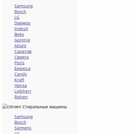
Samsung
Bosch
LG
Daewoo
Indesit
Beko
Gorenje
Atlant
Саратов
Свияга
Pozis
Бирюса
Candy
Kraft
Hansa
Liebherr
Rolsen
Стиральные машины
Samsung
Bosch
Siemens
LG