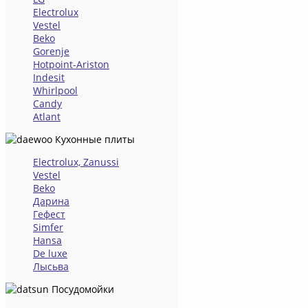
Electrolux
Vestel
Beko
Gorenje
Hotpoint-Ariston
Indesit
Whirlpool
Candy
Atlant
Кухонные плиты
Electrolux, Zanussi
Vestel
Beko
Дарина
Гефест
Simfer
Hansa
De luxe
Лысьва
Посудомойки