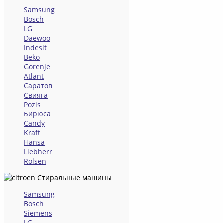
Samsung
Bosch
LG
Daewoo
Indesit
Beko
Gorenje
Atlant
Саратов
Свияга
Pozis
Бирюса
Candy
Kraft
Hansa
Liebherr
Rolsen
Стиральные машины
Samsung
Bosch
Siemens
LG