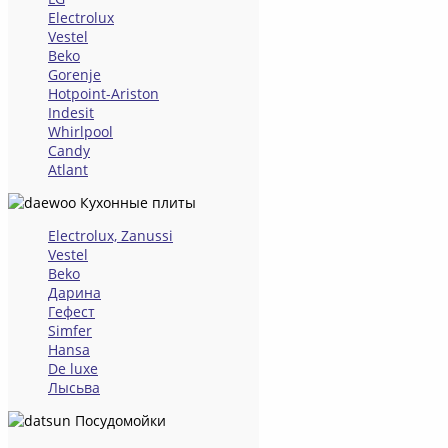
Electrolux
Vestel
Beko
Gorenje
Hotpoint-Ariston
Indesit
Whirlpool
Candy
Atlant
Кухонные плиты
Electrolux, Zanussi
Vestel
Beko
Дарина
Гефест
Simfer
Hansa
De luxe
Лысьва
Посудомойки