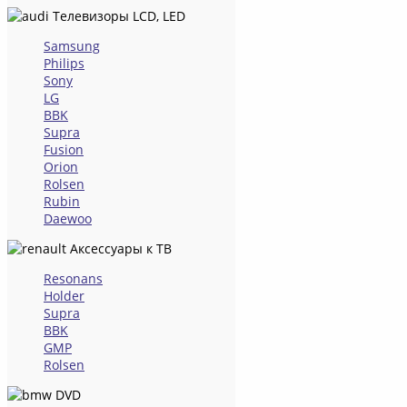
Телевизоры LCD, LED
Samsung
Philips
Sony
LG
BBK
Supra
Fusion
Orion
Rolsen
Rubin
Daewoo
Аксессуары к ТВ
Resonans
Holder
Supra
BBK
GMP
Rolsen
DVD