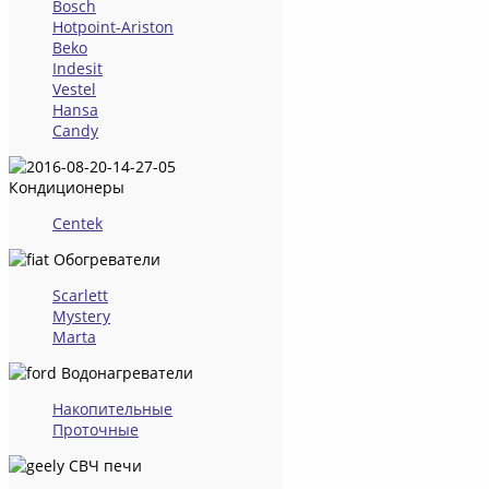
Bosch
Hotpoint-Ariston
Beko
Indesit
Vestel
Hansa
Candy
Кондиционеры
Centek
Обогреватели
Scarlett
Mystery
Marta
Водонагреватели
Накопительные
Проточные
СВЧ печи