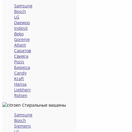
Samsung
Bosch
LG
Daewoo
Indesit
Beko
Gorenje
Atlant
Саратов
Свияга
Pozis
Бирюса
Candy
Kraft
Hansa
Liebherr
Rolsen
Стиральные машины
Samsung
Bosch
Siemens
LG