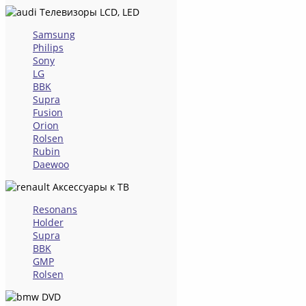
Телевизоры LCD, LED
Samsung
Philips
Sony
LG
BBK
Supra
Fusion
Orion
Rolsen
Rubin
Daewoo
Аксессуары к ТВ
Resonans
Holder
Supra
BBK
GMP
Rolsen
DVD