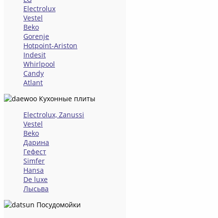
Electrolux
Vestel
Beko
Gorenje
Hotpoint-Ariston
Indesit
Whirlpool
Candy
Atlant
Кухонные плиты
Electrolux, Zanussi
Vestel
Beko
Дарина
Гефест
Simfer
Hansa
De luxe
Лысьва
Посудомойки