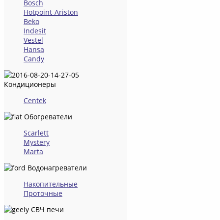
Bosch
Hotpoint-Ariston
Beko
Indesit
Vestel
Hansa
Candy
Кондиционеры
Centek
Обогреватели
Scarlett
Mystery
Marta
Водонагреватели
Накопительные
Проточные
СВЧ печи