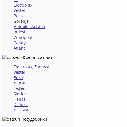
Electrolux
Vestel
Beko
Gorenje
Hotpoint-Ariston
Indesit
Whirlpool
Candy
Atlant
Кухонные плиты
Electrolux, Zanussi
Vestel
Beko
Дарина
Гефест
Simfer
Hansa
De luxe
Лысьва
Посудомойки