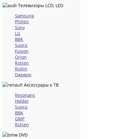
Телевизоры LCD, LED
Samsung
Philips
Sony
LG
BBK
Supra
Fusion
Orion
Rolsen
Rubin
Daewoo
Аксессуары к ТВ
Resonans
Holder
Supra
BBK
GMP
Rolsen
DVD