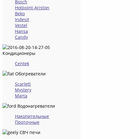
Bosch
Hotpoint-Ariston
Beko
Indesit
Vestel
Hansa
Candy
Кондиционеры
Centek
Обогреватели
Scarlett
Mystery
Marta
Водонагреватели
Накопительные
Проточные
СВЧ печи