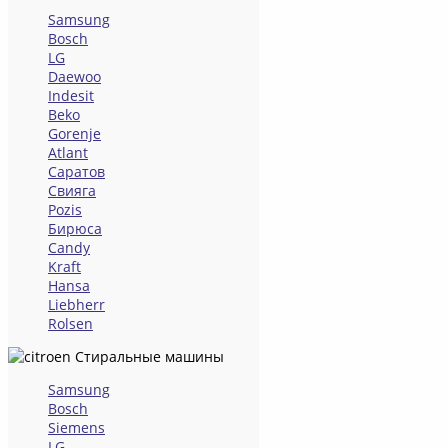
Samsung
Bosch
LG
Daewoo
Indesit
Beko
Gorenje
Atlant
Саратов
Свияга
Pozis
Бирюса
Candy
Kraft
Hansa
Liebherr
Rolsen
Стиральные машины
Samsung
Bosch
Siemens
LG