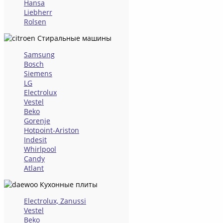
Hansa
Liebherr
Rolsen
Стиральные машины
Samsung
Bosch
Siemens
LG
Electrolux
Vestel
Beko
Gorenje
Hotpoint-Ariston
Indesit
Whirlpool
Candy
Atlant
Кухонные плиты
Electrolux, Zanussi
Vestel
Beko