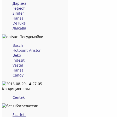
Дарина
Гефест
Simfer
Hansa
De luxe
Лысьва
Посудомойки
Bosch
Hotpoint-Ariston
Beko
Indesit
Vestel
Hansa
Candy
Кондиционеры
Centek
Обогреватели
Scarlett