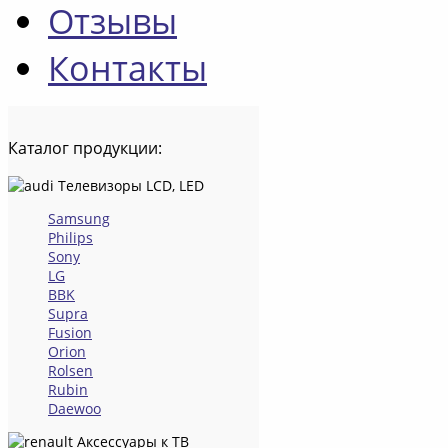
Отзывы
Контакты
Каталог
продукции:
Телевизоры LCD, LED
Samsung
Philips
Sony
LG
BBK
Supra
Fusion
Orion
Rolsen
Rubin
Daewoo
Аксессуары к ТВ